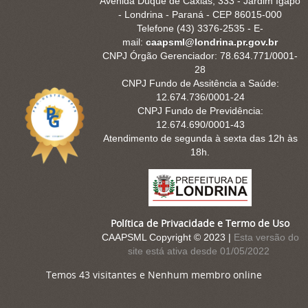
Avenida Duque de Caxias, 333 - Jardim Igapó
- Londrina - Paraná - CEP 86015-000
Telefone (43) 3376-2535 - E-
mail:
caapsml@londrina.pr.gov.br
CNPJ Órgão Gerenciador: 78.634.771/0001-
28
CNPJ Fundo de Assitência a Saúde:
12.674.736/0001-24
CNPJ Fundo de Previdência:
12.674.690/0001-43
Atendimento de segunda à sexta das 12h às
18h.
Política de Privacidade e Termo de Uso
CAAPSML Copyright © 2023 |
Esta versão do
site está ativa desde 01/05/2022
Temos 43 visitantes e Nenhum membro online