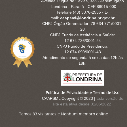
Avenida Duque de Caxias, 333 - Jardim Igapó
- Londrina - Paraná - CEP 86015-000
Telefone (43) 3376-2535 - E-
mail:
caapsml@londrina.pr.gov.br
CNPJ Órgão Gerenciador: 78.634.771/0001-
28
CNPJ Fundo de Assitência a Saúde:
12.674.736/0001-24
CNPJ Fundo de Previdência:
12.674.690/0001-43
Atendimento de segunda à sexta das 12h às
18h.
Política de Privacidade e Termo de Uso
CAAPSML Copyright © 2023 |
Esta versão do
site está ativa desde 01/05/2022
Temos 83 visitantes e Nenhum membro online